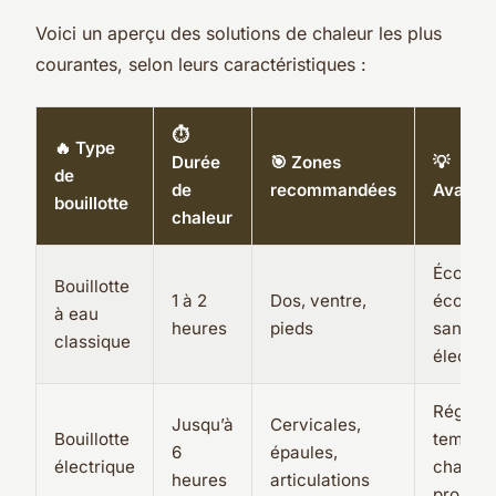
Voici un aperçu des solutions de chaleur les plus
courantes, selon leurs caractéristiques :
⏱
🔥 Type
Durée
🎯 Zones
💡
de
de
recommandées
Avanta
bouillotte
chaleur
Écologi
Bouillotte
1 à 2
Dos, ventre,
économ
à eau
heures
pieds
sans
classique
électric
Réglage
Jusqu’à
Cervicales,
Bouillotte
tempéra
6
épaules,
électrique
chaleur
heures
articulations
prolong