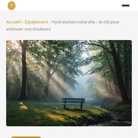
Accueil
›
Equipement
›
Hydratation naturelle : la clé pour
atténuer vos douleurs