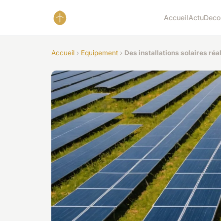
Accueil
Actu
Deco
Accueil
›
Equipement
›
Des installations solaires ré