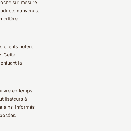
proche sur mesure
 budgets convenus.
 critère
es clients notent
w. Cette
entuant la
suivre en temps
tilisateurs à
t ainsi informés
oposées.