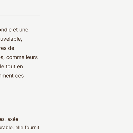
ondie et une
ouvelable,
res de
es, comme leurs
e tout en
omment ces
es, axée
able, elle fournit