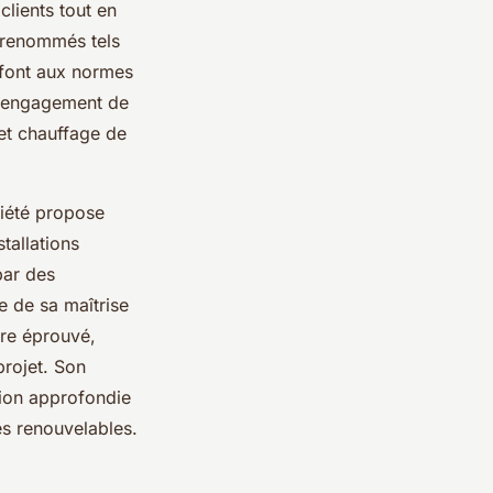
lients tout en
s renommés tels
isfont aux normes
 l'engagement de
 et chauffage de
ciété propose
tallations
par des
e de sa maîtrise
ire éprouvé,
projet. Son
sion approfondie
es renouvelables.