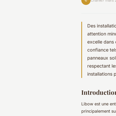
C
Charlie
7 mars 
Des installat
attention min
excelle dans
confiance tel
panneaux sol
respectant le
installations
Introductio
Libow est une ent
principalement su