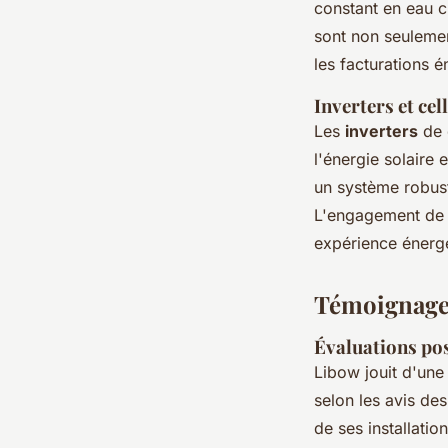
constant en eau c
sont non seulemen
les facturations 
Inverters et cel
Les
inverters
de 
l'énergie solaire 
un système robust
L'engagement de
expérience énergé
Témoignages
Évaluations pos
Libow jouit d'une
selon les avis des
de ses installatio