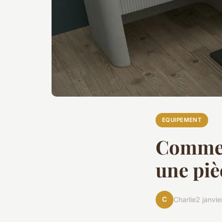
EQUIPEMENT
Comment
une piè
C
Charlie
2 janvi