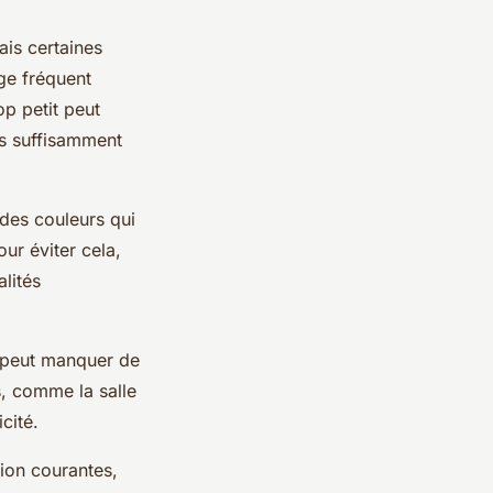
ais certaines
ge fréquent
op petit peut
is suffisamment
 des couleurs qui
ur éviter cela,
lités
 peut manquer de
ns, comme la salle
cité.
tion courantes,