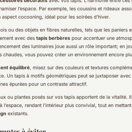
cessoires décoratifs
avec vos tapis. L’harmonie entre ces
namiser l’espace. Par exemple, les coussins et rideaux asso
n aspect cocooning, idéal pour les soirées d’hiver.
s ou des objets en fibres naturelles, tels que les paniers e
tement avec des
tapis berbères
pour accentuer une atmos
encement des luminaires joue aussi un rôle important; en j
s chaudes, vous pouvez créer un environnement encore plus
nt équilibré
, misez sur des couleurs et textures complém
ce. Un tapis à motifs géométriques peut se juxtaposer ave
nes épurées pour un contraste attractif.
x ou plantes posés sur vos tapis apportent de la vitalité. Il
 l’espace, rendant l’intérieur plus convivial, tout en mettant
ign
existants.
antes à éviter