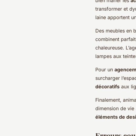
bien marier les
ac
transformer et dy
laine apportent u
Des meubles en boi
combinent parfai
chaleureuse. L’ag
lampes aux teinte
Pour un
agenceme
surcharger l’espa
décoratifs
aux lig
Finalement, animau
dimension de vie à
éléments de des
Erreurs cour