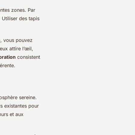
entes zones. Par
Utiliser des tapis
le, vous pouvez
x attire l’œil,
oration
consistent
érente.
osphère sereine.
rs existantes pour
murs et aux