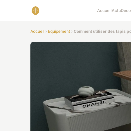
Accueil
Actu
Deco
Accueil
›
Equipement
›
Comment utiliser des tapis p