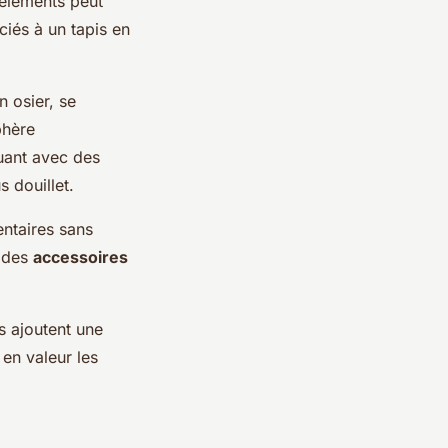
 éléments peut
ciés à un tapis en
n osier, se
phère
ouant avec des
 douillet.
entaires sans
c des
accessoires
s ajoutent une
 en valeur les