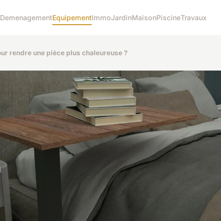
Demenagement
Equipement
Immo
Jardin
Maison
Piscine
Travaux
our rendre une pièce plus chaleureuse ?