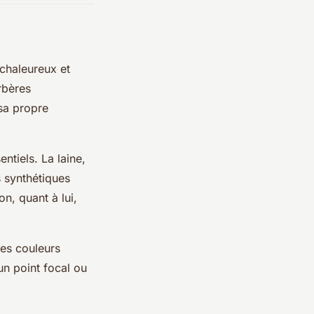
chaleureux et
rbères
sa propre
entiels. La laine,
s synthétiques
n, quant à lui,
des couleurs
un point focal ou