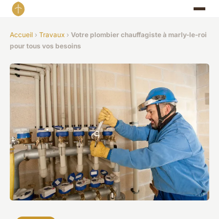
Accueil
›
Travaux
›
Votre plombier chauffagiste à marly-le-roi
pour tous vos besoins