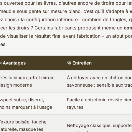
s ouvertes pour les livres, d’autres encore de tiroirs pour l
meuble sous pente sur mesure blanc
, c’est qu’il s’adapte à
 choisir la configuration intérieure : combien de tringles, 
acer les tiroirs ? Certains fabricants proposent même un
con
de visualiser le résultat final avant fabrication - un atout pou
es.
✨ Avantages
🧼 Entretien
rès lumineux, effet miroir,
À nettoyer avec un chiffon dou
design moderne
savonneuse ; sensible aux tra
Aspect sobre, discret,
Facile à entretenir, résiste bi
moins marquant à l’usage
rayures
Texture boisée, touche
Nettoyage classique, supporte
naturelle, masque les