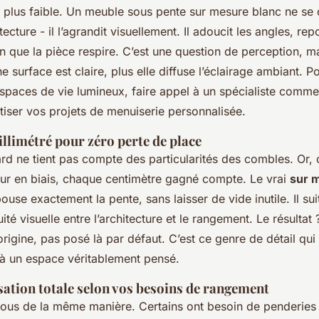
 plus faible. Un
meuble sous pente sur mesure blanc
ne se 
itecture - il l’agrandit visuellement. Il adoucit les angles, re
n que la pièce respire. C’est une question de perception, m
e surface est claire, plus elle diffuse l’éclairage ambiant. 
spaces de vie lumineux, faire appel à un spécialiste comm
iser vos projets de menuiserie personnalisée.
llimétré pour zéro perte de place
d ne tient pas compte des particularités des combles. Or,
ur en biais, chaque centimètre gagné compte. Le vrai
sur 
ouse exactement la pente, sans laisser de vide inutile. Il suit 
ité visuelle entre l’architecture et le rangement. Le résulta
rigine, pas posé là par défaut. C’est ce genre de détail qui 
 un espace véritablement pensé.
ation totale selon vos besoins de rangement
tous de la même manière. Certains ont besoin de penderies