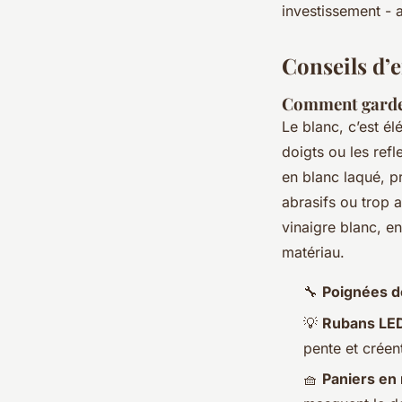
investissement - a
Conseils d’e
Comment garder 
Le blanc, c’est él
doigts ou les refle
en blanc laqué, p
abrasifs ou trop a
vinaigre blanc, en
matériau.
🔧
Poignées d
💡
Rubans LED
pente et créen
🧺
Paniers en 