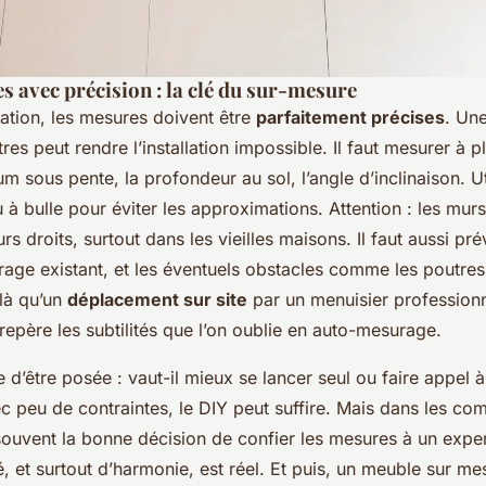
es avec précision : la clé du sur-mesure
cation, les mesures doivent être
parfaitement précises
. Une
es peut rendre l’installation impossible. Il faut mesurer à pl
m sous pente, la profondeur au sol, l’angle d’inclinaison. U
u à bulle pour éviter les approximations. Attention : les mu
rs droits, surtout dans les vieilles maisons. Il faut aussi pr
airage existant, et les éventuels obstacles comme les poutres
 là qu’un
déplacement sur site
par un menuisier professionn
 repère les subtilités que l’on oublie en auto-mesurage.
 d’être posée : vaut-il mieux se lancer seul ou faire appel 
ec peu de contraintes, le DIY peut suffire. Mais dans les c
 souvent
la
bonne décision de confier les mesures à un exper
é, et surtout d’harmonie, est réel. Et puis, un meuble sur me