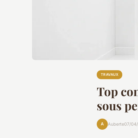
TRAVAUX
Top con
sous pe
A
Auberte
07/04