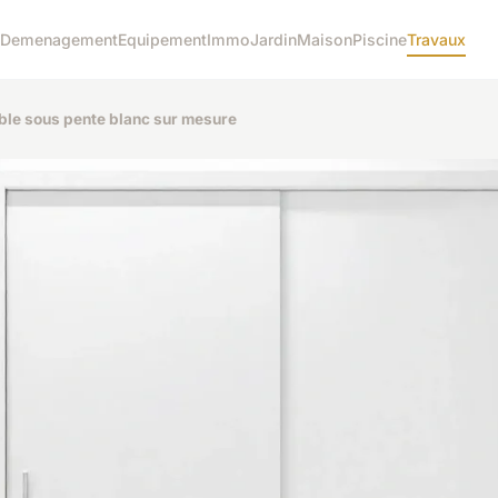
Demenagement
Equipement
Immo
Jardin
Maison
Piscine
Travaux
uble sous pente blanc sur mesure