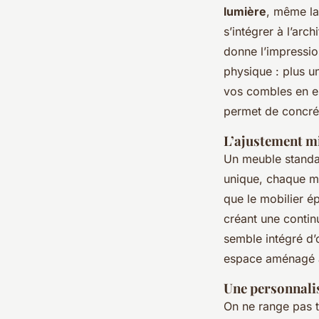
lumière
, même la
s’intégrer à l’arch
donne l’impressio
physique : plus un
vos combles en e
permet de concrét
L’ajustement mi
Un meuble standar
unique, chaque m
que le mobilier ép
créant une continu
semble intégré d’o
espace aménagé à
Une personnalis
On ne range pas 