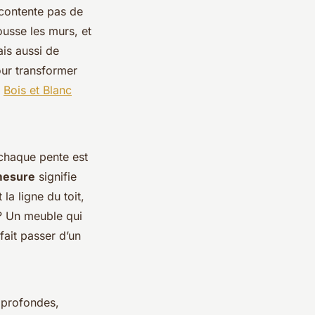
contente pas de
pousse les murs, et
ais aussi de
Pour transformer
e
Bois et Blanc
 chaque pente est
mesure
signifie
la ligne du toit,
t ? Un meuble qui
fait passer d’un
 profondes,