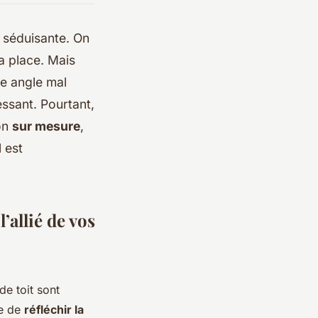
t séduisante. On
a place. Mais
re angle mal
essant. Pourtant,
ion
sur mesure
,
l est
’allié de vos
de toit sont
ue de
réfléchir la